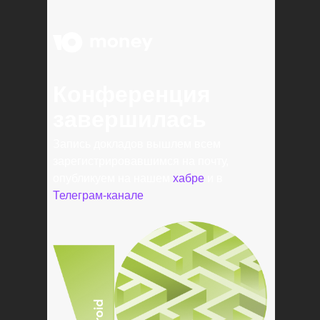
Конференция
завершилась
Запись докладов вышлем всем
зарегистрировавшимся на почту,
опубликуем на нашем
хабре
и в
Телеграм-канале