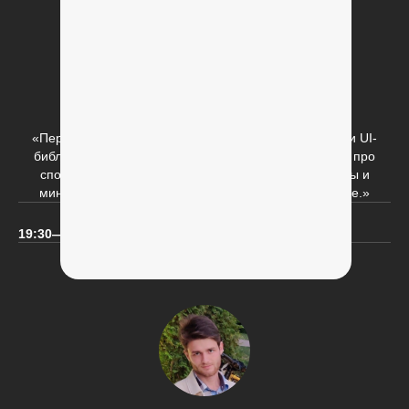
Темизация в Compose
Альмир Бурнашев
Android-разработчик ЮMoney
«Первое, с чем пришлось столкнуться при написании UI-
библиотеки на Compose — это темизация. Расскажу про
способы обращения к ресурсам, рассмотрим плюсы и
минусы подходов и напишем свою тему на Compose.»
19:30—20:15
19:30—20:15