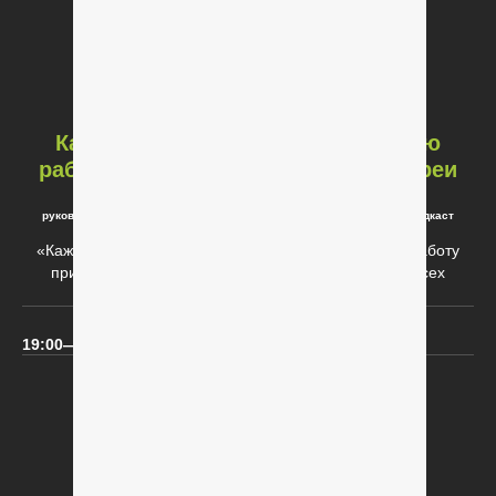
Как в Android запрещали фоновую
работу или улучшали расход батареи
Кирилл Розов
руководитель группы разработки в Тинькофф, автор Андроид Броадкаст
«Каждая версия Android всё больше ограничивает работу
приложения в фоновом режиме. Сделаю разбор всех
изменений и расскажу как их учитывать.»
19:00—19:30
19:00—19:30