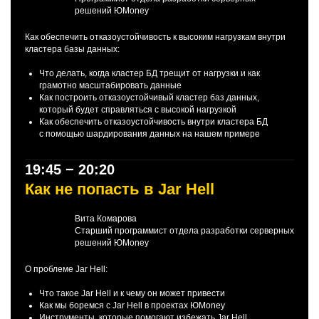
решений ЮMoney
Как обеспечить отказоустойчивость к высоким нагрузкам внутри
кластера базы данных:
Что делать, когда кластер БД трещит от нагрузки и как
грамотно масштабировать данные
Как построить отказоустойчивый кластер баз данных,
который будет справляться с высокой нагрузкой
Как обеспечить отказоустойчивость внутри кластера БД
с помощью шардирования данных на нашем примере
19:45 − 20:20
Как не попасть в Jar Hell
Вита Комарова
Старший программист отдела разработки серверных
решений ЮMoney
О проблеме Jar Hell:
Что такое Jar Hell и к чему он может привести
Как мы боремся с Jar Hell в проектах ЮMoney
Инструменты, которые помогают избежать Jar Hell