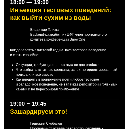
18:00 — 19:00
Инъекция тестовых поведений:
как выйти сухим из воды
Владимир Плизга
Backend-разработчик ЦФТ, член программного
комитета конференции SnowOne
Как добавлять в чистовой код на Java тестовое поведение
и спать спокойно:
Ситуации, требующие правок кода не для production
Что выбрать: штатные средства, аспектно-ориентированный
подход или всё вместе
Как внедрять в приложение почти любое тестовое
и отладочное поведение, не запачкав репозиторий грязными
хаками и не пересобирая приложение
19:00 − 19:45
Зашардируем это!
Григорий Скобелев
Программист отдела разработки серверных