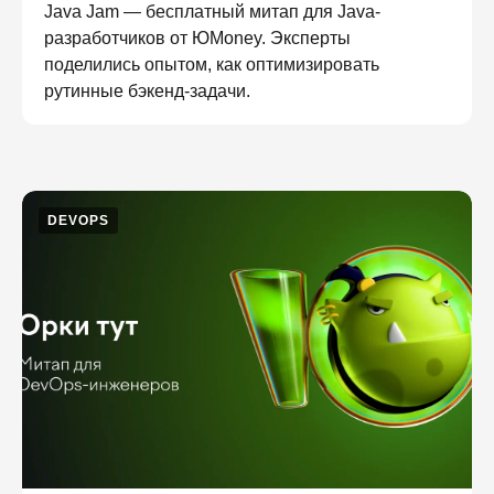
Java Jam — бесплатный митап для Java-
разработчиков от ЮMoney. Эксперты
поделились опытом, как оптимизировать
рутинные бэкенд-задачи.
DEVOPS