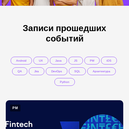
Записи прошедших
событий
Android
UX
Java
JS
PM
iOS
QA
Jira
DevOps
SQL
Архитектура
Python
PM